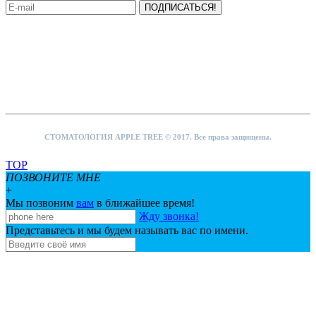
ПОДПИСАТЬСЯ!
Стоматология в Южной Корее Лечение зубов в Южной Корее
Импланты в Южной Корее
Протезирование зубов в Южной Корее
Зубные коронки в Южной Корее
Пластика десен в Южной Корее
Виниры в Южной Корее Отбеливание зубов в Южной Корее
Лечение Кариеса в Южной Корее
СТОМАТОЛОГИЯ APPLE TREE © 2017. Все права защищены.
TOP
ПОЗВОНИТЕ МНЕ
+
Мы позвоним
вам
в ближайшее время!
Жду звонка!
Представьтесь и мы будем называть вас по имени.