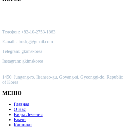
Контакты:
Телефон: +82-10-2753-1863
E-mail: atruskg@gmail.com
Telegram: gkimskorea
Instagram: gkimskorea
Наш Адрес:
1450, Jungang-ro, Ilsanseo-gu, Goyang-si, Gyeonggi-do, Republic
of Korea
МЕНЮ
Главная
О Нас
Виды Лечения
Врачи
Клиники