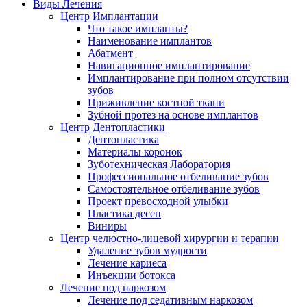
Виды Лечения
Центр Имплантации
Что такое импланты?
Наименование имплантов
Абатмент
Навигационное имплантирование
Имплантирование при полном отсутствии
зубов
Приживление костной ткани
Зубной протез на основе имплантов
Центр Дентопластики
Дентопластика
Материалы коронок
Зуботехническая Лаборатория
Профессиональное отбеливание зубов
Самостоятельное отбеливание зубов
Проект превосходной улыбки
Пластика десен
Виниры
Центр челюстно-лицевой хирургии и терапии
Удаление зубов мудрости
Лечение кариеса
Инъекции ботокса
Лечение под наркозом
Лечение под седативным наркозом